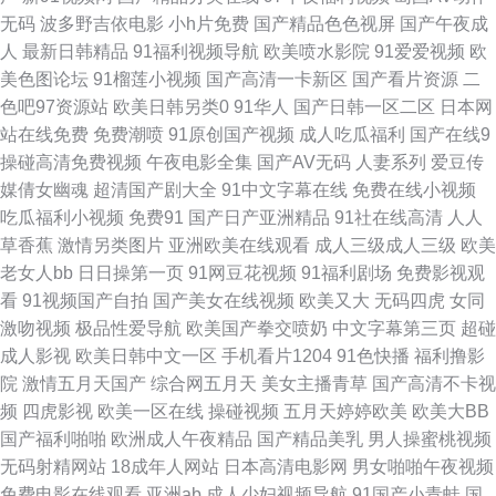
无码
波多野吉依电影
小h片免费
国产精品色色视屏
国产午夜成
韩国电影片 老师机黄色A片 日韩成人在线观看 香蕉视频污黄 91久久a av午
人
最新日韩精品
91福利视频导航
欧美喷水影院
91爱爱视频
欧
美色图论坛
91榴莲小视频
国产高清一卡新区
国产看片资源
二
夜探花 成人福利导航AV 国产情侣第一页 激情综合绯色 欧美色图综合 婷婷成
色吧97资源站
欧美日韩另类0
91华人
国产日韩一区二区
日本网
站在线免费
免费潮喷
91原创国产视频
成人吃瓜福利
国产在线9
人网导航 亚洲三级av 91大神调教偷偷 91专区熟女 超碰碰97资源站 福利社
操碰高清免费视频
午夜电影全集
国产AV无码
人妻系列
爱豆传
媒倩女幽魂
超清国产剧大全
91中文字幕在线
免费在线小视频
午夜福利 久久资源站导航 欧美日韩A级 瑟瑟视频网站 亚洲综合春 91人人操
吃瓜福利小视频
免费91
国产日产亚洲精品
91社在线高清
人人
草香蕉
激情另类图片
亚洲欧美在线观看
成人三级成人三级
欧美
人人妻 变态另类第7页 国产91小青蛙 黄色三级片网址 麻豆mv网站入口 青青
老女人bb
日日操第一页
91网豆花视频
91福利剧场
免费影视观
看
91视频国产自拍
国产美女在线视频
欧美又大
无码四虎
女同
影院学生妹 午夜宅男影院 91视频官网社区 波多野洁衣 福利视频成人A片 黄
激吻视频
极品性爱导航
欧美国产拳交喷奶
中文字幕第三页
超碰
成人影视
欧美日韩中文一区
手机看片1204
91色快播
福利撸影
色上床网站 免费网站簧片 日本电影色色 探花福利极品 亚洲黄色官网 91丝袜
院
激情五月天国产
综合网五月天
美女主播青草
国产高清不卡视
频
四虎影视
欧美一区在线
操碰视频
五月天婷婷欧美
欧美大BB
视频 肏屄视频福利社 国产第108页 九九热人与兽 免费性爱Av 人人骑人人妻
国产福利啪啪
欧洲成人午夜精品
国产精品美乳
男人操蜜桃视频
无码射精网站
18成年人网站
日本高清电影网
男女啪啪午夜视频
熟女少妇系列 影音资源av AV番号网 欧州成人一三区 91碰在线 成人在线不
免费电影在线观看
亚洲ab
成人少妇视频导航
91国产小青蛙
国