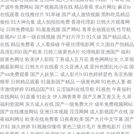
产成年免费网站
国产视频高清在线
精品香蕉
求a片网址
麻豆tv
卡视频 精东视频黄 欧美午夜居场朝喷 微拍福利导航 超碰网友自拍 久久资源
在线观看
在线撸丝片
91草碰
国产成人激情视频
黑料吃瓜精品
偷拍
91大神合集
成人拍拍拍免费
香港伦理剧
日韩大片观看网
福利站 日韩爽片 另类综合在线 肏91网 精品小电影 欧美亚洲国产另类 四虎
址
日韩免费电影
91羞羞视频
国产网站
青草全福视在线
性导航
影视AV
日本一级在线视频
国产好片浮力
91久操
国产精品成人
午夜影院 91传媒性爱视频 av天堂bh 东方AV在线播放 黄色无码91精东 欧美
在线
精品免费看
人人看操碰
午夜伦理电影网
久久国自产拍精品
高清乱码0
国产欧美
日韩三级黄色A片
伦理电影亚洲国产
福利
黄色网 超碰夜夜 欧美日韩视频 午夜销魂福利 91午夜福利 豆花视频不卡 激
姬黄色网址
欧美伊人影院
丁香成人五月花
黄色网网址女
久草视
频最新网址
日韩大片在线看
久久亚洲人成
亚州色图乱伦小说
国
情视频综合 免费拳交群交 三级片无码 亚洲欧美另类综合 91熊猫视频 国产精
产va免费观看
国产人妖第二
成人影片h
91色婷婷瑟色
东京热狠
狠草
日韩精品观看
91最新国产精品
一级黄色网
91色色人妻
都
品草草91 蜜臀96超碰 日本一级操逼视频 肏屄韩影院 免费一卡二卡 丝袜视频
市激情婷婷
91精品国产91
云涩福利在线导航
91视色
午夜福利
在线网站
91直播
91处女
伊人网青青草
国产又爽又黄又无
久草
网站91 在线观看超碰 成人AV男人天堂 麻豆传媒18 午夜AV干干 91香蕉小视
福利资源网
东方成人在线
国产一级免费大片
成年免费视频网站
国产在线播放网站
亚洲日本视频
淫淫网网
成人影视国产在线
深
频 超碰情趣av 国产微拍 男女上床操网站 日韩高清成人AV 亚洲色院 91香蕉
夜福利网址
欧美在线免费看
日夜夜欧美
国产大片中文字幕
国产
片91
操久婷婷
91视频你懂得
黄色三级片毛片
免费电影片
日韩
综合操网 超碰pron 国产内射性爱 男同肛交免费视频 熟妇精品影院 在线老性