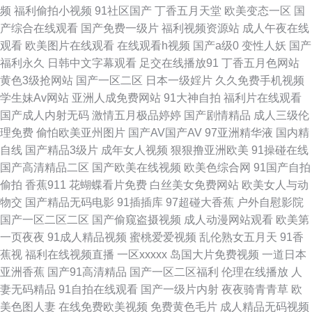
频
福利偷拍小视频
91社区国产
丁香五月天堂
欧美变态一区
国
久 51无码视频 91九色熟女老版 97人人操人人 成人超碰在线观看 国产精品
产综合在线观看
国产免费一级片
福利视频资源站
成人午夜在线
观看
欧美图片在线观看
在线观看h视频
国产a级0
变性人妖
国产
熟 九九色色 男女靠逼国产 青青草超碰 日韩AV打炮影院 香蕉久草 亚洲色图
福利永久
日韩中文字幕观看
足交在线播放91
丁香五月色网站
黄色3级抢网站
国产一区二区
日本一级婬片
久久免费手机视频
4app 自慰视频在线观看 91大神内射 97草人人草 超碰黄色 超碰在线91站 成
学生妹Av网站
亚洲人成免费网站
91大神自拍
福利片在线观看
国产成人内射无码
激情五月极品婷婷
国产剧情精品
成人三级伦
人国产自拍 久草国产在线 人人操超碰 av成人射 国产黄色免费电影 老司机色
理免费
偷怕欧美亚州图片
国产AV国产AV
97亚洲精华液
国内精
自线
国产精品3级片
成年女人视频
狠狠撸亚洲欧美
91操碰在线
色 欧美最大黄色AA 熟女后入 色色资源先锋影音 天美福利91 午夜香蕉视频
国产高清精品二区
国产欧美在线视频
欧美色综合网
91国产自拍
偷拍
香蕉911
花蝴蝶看片免费
白丝美女免费网站
欧美女人与动
亚州色情 亚洲成人色色 91人人操人人 91熟女豆花视频 97资超碰在线 国产
物交
国产精品无码电影
91插插库
97超碰大香蕉
户外自慰影院
国产一区二区二区
国产偷窥盗摄视频
成人动漫网站观看
欧美第
草莓 黄色网ww 激情五月花婷婷 久色资源 免费看的黄色网子 蜜桃狠狠综合
一页夜夜
91成人精品视频
蜜桃爱爱视频
乱伦熟女五月天
91香
蕉视
福利在线视频直播
一区xxxxx
岛国大片免费视频
一道日本
色 欧美成a 青青草五月份天 偷拍网玖玖 香蕉视频成人 在线观看污视频 91白
亚洲香蕉
国产91高清精品
国产一区二区福利
伦理在线播放
人
妻无码精品
91自拍在线观看
国产一级片内射
夜夜骑青青草
欧
丝美女 99资源总站 高清视频1区2区 国产精品色窝窝 国模吧蜜桃 黄色另类情
美色图人妻
在线免费欧美视频
免费黄色毛片
成人精品无码视频