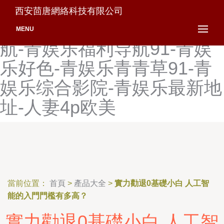
青娱乐99-青娱乐99豆花-青
西安茴唐網絡科技有限公司
娱乐大香蕉色-青娱乐福利导
MENU
航-青娱乐福利导航91-青娱
乐好色-青娱乐青青草91-青
娱乐综合影院-青娱乐最新地
址-人妻4p欧美
當前位置：
首頁
>
產品大全
>
實力勸退0基礎小白 人工智
能的入門門檻有多高？
實力勸退0基礎小白 人工智