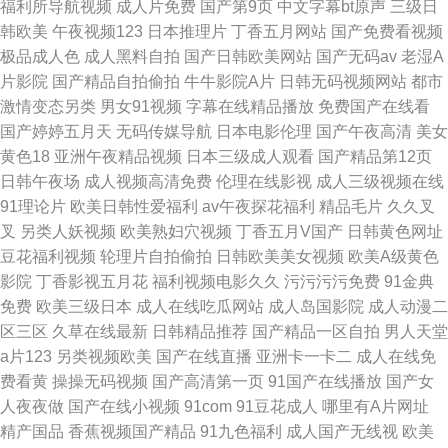
福利所导航视频
成人片免费
国产第9页
中文字幕bt原声
三级日
韩欧美
午夜视频123
日本推理片
丁香五月网站
国产免费看视频
极品成人色
成人黑料自拍
国产日韩欧美网站
国产无码av
老湿A
片影院
国产精品自拍偷拍
牛牛影院A片
日韩无码视频网站
都市
激情变态另类
男女91视频
字幕在线精品播放
免费国产在线看
国产婷婷五月天
无码传媒导航
日本电影伦理
国产午夜高清
美女
黄色18
亚洲午夜精品视频
日本三级成人观看
国产精品第12页
日韩午夜场
成人视频高清免费
伦理在线影视
成人三级视频在线
91理论片
欧美日韩性爱福利
av午夜探花福利
精品毛片
久久叉
叉
另类人妖视频
欧美熟妇穴视频
丁香五月V国产
日韩黄色网址
豆花福利视频
轮理片自拍偷拍
日韩欧美美女视频
欧美A级黄色
影院
丁香影视五月花
福利视频电影久久
污污污污免费
91金典
免费
欧美三级日本
成人在线吃瓜网站
成人岛国影院
成人动漫二
区三区
久草在线最新
日韩精品推荐
国产精品一区自拍
男人天堂
a片123
另类视频欧美
国产在线直播
亚洲卡一卡二
成人在线免
费看黄
操操无码视频
国产高清第一页
91国产在线播放
国产女
人夜夜做
国产在线小视频
91com
91豆花成人
哪里有A片网址
精产国品
香蕉视频国产精品
91九色福利
成人国产无线视
欧美