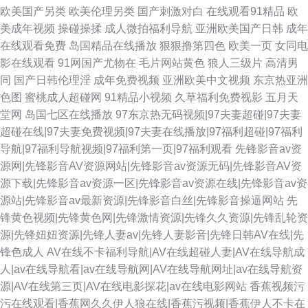
欧美国产另类
欧美伦理另类
国产刺激对白
在线观看91精品
欧
美成年视频
操碰操揉
成人微拍福利导航
亚洲欧美国产日韩
成年
在线观看免费
岛国精品在线播放
狠狠撸第四色
欧美一页
女同电
影在线观看
91网国产尤物在
毛片网站黄色
狼人三级片
高清男
同
国产日韩伦理淫
成年免费视频
亚洲欧美中文视频
东京热亚洲
色图
蜜桃成人超碰网
91精品小视频
久草福利免费视影
五月天
堂网
岛国七区在线播放
97东京热无码视频|97夫妻超碰|97夫妻
超碰在线|97夫妻免费视频|97夫妻在线播放|97福利超碰|97福利
导航|97福利导航视频|97福利第一页|97福利观看
先锋影音av资
源网|先锋影音AV资源网站|先锋影音av资源无码|先锋影音AV资
源下载|先锋影音av资源一区|先锋影音av资源在线|先锋影音av资
源站|先锋影音av最新资源|先锋影音白丝|先锋影音操逼网站
先
锋黄色视频|先锋黄色网|先锋激情资源|先锋久久资源|先锋乱轮资
源|先锋妞妞资源|先锋人妻av|先锋人妻影音|先锋日韩AV在线|先
锋色成人
AV在线不卡福利导航|AV在线超碰人妻|AV在线导航成
人|av在线导航看|av在线导航网|AV在线导航网址|av在线导航资
源|AV在线第三页|AV在线电影探花|av在线电影网站
香蕉视频污
污在线观看|香蕉网久久伊人狼在线|香蕉污视频|香蕉伊人不卡在