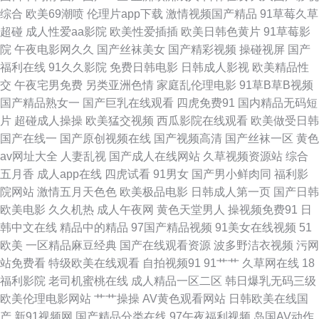
综合
欧美69潮喷
伦理片app下载
激情视频国产精品
91草莓久草
片 www我操欧美 国产超碰人人 精品国产伦区全集 久久人人香蕉热 免费版
超碰
成人性爱aa影院
欧美性爱插插
欧美日韩色黄片
91草莓影
院
午夜电影网久久
国产丝袜美女
国产精彩视频
操碰视屏
国产
91网页 欧美伊人日逼视频 日韩精品福利网址 天天干网 午夜福利影院免费 国
福利在线
91久久影院
免费日韩电影
日韩成人影视
欧美精品性
交
午夜宅男免费
另类亚洲色情
家庭乱伦理电影
91草B草B视频
产性爱网 美女一级aa 人妖操伪娘 日韩有码三级 五月天海角精品 伊人东京热
国产精品熟女一
国产巨乳在线观看
四虎免费91
国内精品无码短
片
超碰成人操操
欧美猛交视频
西瓜影院在线观看
欧美做受日韩
蜜桃 91导航成人 AV中亚aV 东方AV成人影视 国产深福利 久久精东传媒 日本
国产在线一
国产原创视频在线
国产视频高清
国产丝袜一区
黄色
av网址大全
人妻乱视
国产成人在线网站
久草视频资源站
综合
A片色情网站 性爱欧美成人 91传媒在线观看 av网站观看 成人午夜剧场 国产
五月香
成人app在线
四虎试看
91男女
国产男小鲜肉同
福利影
院网站
激情五月天色色
欧美极品电影
日韩成人第一页
国产日韩
自拍色图 狼人综合伊人 欧美操bb 日韩色网址 婷婷两性网 亚洲图色16区
欧美电影
久久机热
成人午夜网
黄色天堂男人
操视频免费91
日
韩中文在线
精品中的精品
97国产精品视频
91美女在线视频
51
69av福利 91破解官网免费 超碰97综合在线 国产毛片AA 久草成人色播 另类
欧美
一区精品麻豆经典
国产在线观看资源
波多野洁衣视频
污网
站免费看
特级欧美在线观看
自拍视频91
91艹艹
久草网在线
18
av性爱 欧美日韩瑟瑟 少妇自蔚 亚洲一二三 91熟女首页 ts人妖另类在线 丁香
福利影院
老司机蜜桃在线
成人精品一区二区
韩日爆乳无码三级
欧美伦理电影网站
艹艹操操
AV黄色观看网站
日韩欧美在线国
亚洲午夜激情 日本美女黄色 亚洲97色色 91大茄子 91综合视频 超碰情趣av
产
新91视频网
国产精品分类在线
97午夜福利视频
岛国AV动作