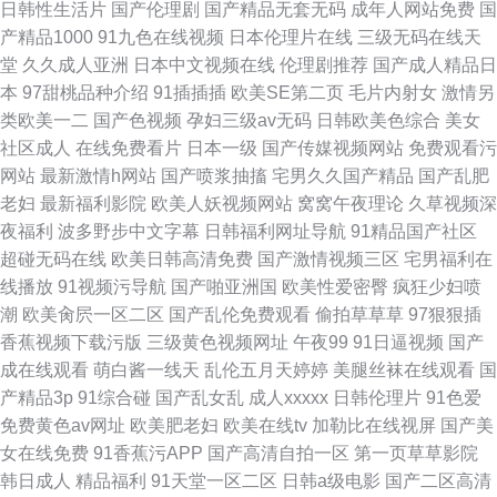
日韩性生活片
国产伦理剧
国产精品无套无码
成年人网站免费
国
产精品1000
91九色在线视频
日本伦理片在线
三级无码在线天
堂
久久成人亚洲
日本中文视频在线
伦理剧推荐
国产成人精品日
本
97甜桃品种介绍
91插插插
欧美SE第二页
毛片内射女
激情另
类欧美一二
国产色视频
孕妇三级av无码
日韩欧美色综合
美女
社区成人
在线免费看片
日本一级
国产传媒视频网站
免费观看污
网站
最新激情h网站
国产喷浆抽搐
宅男久久国产精品
国产乱肥
老妇
最新福利影院
欧美人妖视频网站
窝窝午夜理论
久草视频深
夜福利
波多野步中文字幕
日韩福利网址导航
91精品国产社区
超碰无码在线
欧美日韩高清免费
国产激情视频三区
宅男福利在
线播放
91视频污导航
国产啪亚洲国
欧美性爱密臀
疯狂少妇喷
潮
欧美肏屄一区二区
国产乱伦免费观看
偷拍草草草
97狠狠插
香蕉视频下载污版
三级黄色视频网址
午夜99
91日逼视频
国产
成在线观看
萌白酱一线天
乱伦五月天婷婷
美腿丝袜在线观看
国
产精品3p
91综合碰
国产乱女乱
成人xxxxx
日韩伦理片
91色爱
免费黄色av网址
欧美肥老妇
欧美在线tv
加勒比在线视屏
国产美
女在线免费
91香蕉污APP
国产高清自拍一区
第一页草草影院
韩日成人
精品福利
91天堂一区二区
日韩a级电影
国产二区高清