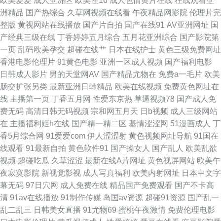
欧美爱爱
成人亚洲区
欧美性16
成人色情黄片在线
在线观看亚
洲精品
国产热综合
久草网视频在线看
午夜精品网影院
伦理片完
爱乱 白丝自慰在线 黑人操小萝莉 欧美成人日韩中文 深夜绯色影院 最新三级
整版
黄视网站在线播放
国产片自拍
国产在线91
AV亚洲网址
国
产经典三级在线
丁香婷婷五月综合
五月花亚洲综合
国产影院第
片网站 成人午夜剧场 精品二区欧洲 欧美瑟瑟影院 少妇丝袜伦理 一本道免费
一页
乱码欧美孕交
超碰在线艹
日本在线护士
黄色三级免费网址
香港电影伦理片
91黄色电影
亚洲一区成人视频
国产福利电影
视频 avtt一牛网 国产福利影院一 麻豆精品md 日韩午夜电影 91成品视频 成
日韩成人影片
男的天堂网AV
国产精品尤物在
免费a一毛片
欧美
肠交扩张另类
最新亚洲日韩精品
欧美在线视频
免费黄色网址在
人国产精品 久久AV资源网 日本污网站 亚洲A网 91视频日本情侣 成人电影AV
线
主播第一页
丁香五月网
性爱东京热
草逼视频78
国产成人免
费无码
高清日韩无码视频
宗和网五月天
日b视频
成人三级网站
精品国产网址 欧洲综合色网 午夜妻久久 97超碰在线伊人 国产精品艹 欧美成
在
主播福利姬h在线
国产精一精二区
基情涩涩网
51漫画成人
丁
香5月综合网
91爱爱com
伊人涩涩射
黄色视频网址导航
91国在
人第一页 五月天激情社区 91清清视频 超碰人人按 九一网页版 人妖伪娘在线
线观看
91最新自拍
黄色软件91
国产操女人
国产乱人
欧美乱欲
视频
超碰吃瓜
久草涩涩
最新在线A片网址
黄色视屏网站
欧美午
亚洲伪娘av网站 www撸夜夜 黄色电影A片网址 日韩毛片网站 综合网97 白丝
夜寂寞影院
新视觉影视
成人写真福利
欧美内射网址
日本中文字
幕无码
97日穴网
成人免费在线
精品国产免费观看
国产不卡高
美女足交 极品五月天 欧美日本另类 五月天伦理 91九色乱 成人喷水www 狼
清
91av在线播放
91制作传媒
岛国av资源
超碰91资源
国产乱一
乱二乱三
日韩美女直播
91尤物69
蜜桃午夜激情
免费伦理电影
人伊人 四虎午夜福利 91传禖 超碰久在线天天做 狠狠干狠狠撸 欧美性爱A级