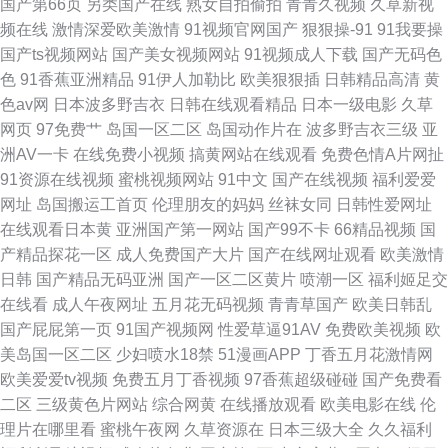
国产第66页
另类国产在线
熟女自拍偷拍
青青久视频
久草新视
频在线
激情深爱欧美激情
91视频官网国产
狠狠操-91
91我要操
国产ts视频网站
国产美女视频网站
91视频成人下载
国产无码色
色
91香蕉亚洲精品
91伊人加勒比
欧美狠狠插
日韩精品高清
黄
色av网
日本波多野吉衣
日韩在线观看精品
日本一级电影
久草
网页
97免费艹
岛国一区二区
岛国动作片在
波多野吉衣三级
亚
洲AV一卡
在线免费小视频
搞黄网站在线观看
免费色情A片网扯
91资源在线视频
蜜桃视频网站
91中文
国产在线视频
福利爱爱
网址
岛国搬运工首页
伦理朋友的妈妈
丝袜女同
日韩性爱网址
在线观看日本黄
亚洲国产第一网站
国产99不卡
66精品视频
国
产精品探花一区
成人免费国产大片
国产在线网址观看
欧美激情
日韩
国产精品无码亚洲
国产一区二区黄片
喷潮一区
福利姬足交
在线看
成人午夜网址
五月花无码视频
青青草国产
欧美日韩乱
国产屁屁第一页
91国产视频网
性爱草逼91AV
免费欧美视频
欧
美岛国一区二区
少妇喷水18禁
51漫画APP
丁香五月花激情网
欧美爱爱tv视频
免费五月丁香视频
97香蕉超级碰碰
国产免费看
二区
三级黄色片网站
综合网黄
在线播放观看
欧美电影在线
伦
理片在哪里看
蜜桃午夜网
久草资源在
日本三级大全
久久福利