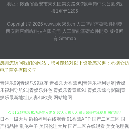
地址：陜西省西安市未央區崇文路800號華嶺中央公園8號
樓1單元1205
Copyright © 2026
www.pic365.cn
人工智能基礎軟件開發
西安茴唐網絡科技有限公司
人工智能基礎軟件開發
版權所
有
Sitemap
感谢您访问我们的网站，您可能还对以下资源感兴趣：承德心访
电子商务有限公司
青娱乐99|青娱乐99豆花|青娱乐大香蕉色|青娱乐福利导航|青娱
乐福利导航91|青娱乐好色|青娱乐青青草91|青娱乐综合影院|青
娱乐最新地址|人妻4p欧美
网站地图
日本一级大片
微拍福利在线观看
91香蕉APP
国产二区三区
国
亚洲淫网 51啪影院 欧亚色图999 午夜福利91 亚洲天堂色网站 影音先锋成人
产精品性
乱伦种子
美国伦理大片
国产二区在线观看
美女伦理视