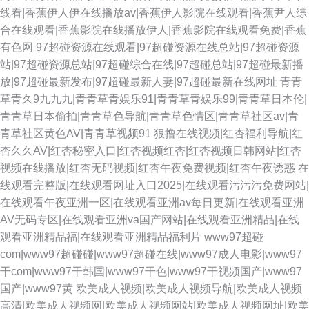
线看|香蕉伊人伊在线播放av|香蕉伊人影院在线观看|香蕉尹人综
合在线观看|香蕉影院在线播放伊人|香蕉影院在线观看免费|香蕉
有色网
97超碰资源在线观看|97超碰资源在线总站|97超碰资源
站|97超碰资源总站|97超碰综合在线|97超碰总站|97超碰最新播
放|97超碰最新发布|97超碰最新人妻|97超碰最新在线网址
青青
草青久9九九九|青青草青娱乐91|青青草青娱乐99|青青草日本伦|
青青草日本偷拍|青青草色导航|青青草色情区|青青草社区av|青
青草社区黄色AV|青青草视频91
狠撸在线视频|红杏福利导航|红
杏久久AV|红杏秘密入口|红杏视频红杏|红杏视频日韩网站|红杏
视频在线播放|红杏无码视频|红杏午夜免费视频|红杏午夜诱惑
在
线观看完整版|在线观看网址入口2025|在线观看污污污免费网站|
在线观看午夜亚洲一区|在线观看亚洲av每日更新|在线观看亚洲
AV无码专区|在线观看亚洲va国产网站|在线观看亚洲精品|在线
观看亚洲精品福|在线观看亚洲精品福利片
www97超碰
com|www97超碰碰|www97超碰在线|www97成人电影|www97
干com|www97干韩国|www97干色|www97干视频国产|www97
国产|www97黄
欧美成人视频|欧美成人视频导航|欧美成人视频
高清|欧美成人视频网|欧美成人视频网站|欧美成人视频网址|欧美