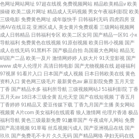
色网址网站网址
97超在线视
免费视频网站
精品欧美精品v
欧美
操碰
欧美二级片网址
精品成人无码视频
男女午夜福利影院
欧美
三级电影
免费黄色网址
成年版快手
日韩福利无码
四虎四房
亚
洲AV在线豆花
亚洲区成人
美女黄片免费观看
三级网站视频网
成人日韩精品
日韩福利专区
欧美二区女同
国产精品一区91
小x
导航福利
免费黄色在线视频
91原创视频
欧美日韩小视频
国产
成人在线无码
91黑料不
国产极品自拍
岛国最大色网站
精品无
码国产二品
欧美一及片
激情网婷婷
人妖大片
91天堂影视
国产
www
成年人伦理片
高清日韩电影
国产尤物视频在线
超碰福利
97视屏
91看片入口
日本国产成人视频
日本日韩欧美在线
黄色
资料入口
黄色网三级毛片
最新黄色av
麻豆影院免费
五月天堂
丁香
国产精品水多
福利所导航
三级视频网站J
51福利影院
丁香
五月天av
18日本三级全黄
乱伦天堂
国产在线短视频
丁香五月
丁香婷婷
91精品又
爱豆传媒下载
丁香九月国产主播
美女网站
视频黄
A片com
美女福利在线观看
狼人激情网
伦理片香港
极品
福利导航
黄色三级最新免费
91嫩草国产
午夜成年人网站
免费
国产高清视频
91草莓
丝瓜视频污成人
国产亚洲视品在线
国产
玖玖
国产免费毛不卡片
久久无码
国产精品网络
孕妇无码在线