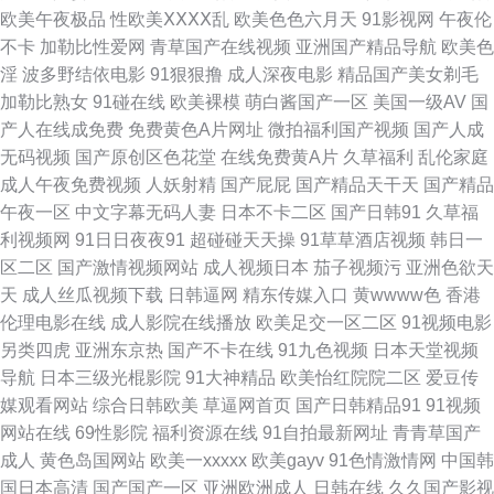
欧美午夜极品
性欧美ⅩⅩⅩⅩ乱
欧美色色六月天
91影视网
午夜伦
感 欧美18 欧美啪啪啪 日本韩国操逼 日韩色网wy 91国精产品 97人人搞 岛国
不卡
加勒比性爱网
青草国产在线视频
亚洲国产精品导航
欧美色
淫
波多野结依电影
91狠狠撸
成人深夜电影
精品国产美女剃毛
电影网 国产精品偷综合 户外激情露出 久草福利资源网 欧美播逼一级片 青娱
加勒比熟女
91碰在线
欧美裸模
萌白酱国产一区
美国一级AV
国
产人在线成免费
免费黄色A片网址
微拍福利国产视频
国产人成
乐999 日韩性交网站 午夜伦理影院 亚洲成人网站网址 91大神 99超碰资源总
无码视频
国产原创区色花堂
在线免费黄A片
久草福利
乱伦家庭
成人午夜免费视频
人妖射精
国产屁屁
国产精品天干天
国产精品
站 超碰婷婷 国产二页 国产欧美撸日韩 黄色电影链接 老司机成人福利 日韩无
午夜一区
中文字幕无码人妻
日本不卡二区
国产日韩91
久草福
利视频网
91日日夜夜91
超碰碰天天操
91草草酒店视频
韩日一
码av网站 午夜福利激情 18福利视频导航 97密桃 99青青草视频 第一婷婷基
区二区
国产激情视频网站
成人视频日本
茄子视频污
亚洲色欲天
天
成人丝瓜视频下载
日韩逼网
精东传媒入口
黄wwww色
香港
地 国产探花传媒 黄色欧美网站 久久分区操 欧美久久成年网站 三级无码日韩
伦理电影在线
成人影院在线播放
欧美足交一区二区
91视频电影
另类四虎
亚洲东京热
国产不卡在线
91九色视频
日本天堂视频
亚洲啪啪网 91网络在线看 97资超碰在线 草草网址www 丁香av第一页 浮力
导航
日本三级光棍影院
91大神精品
欧美怡红院院二区
爱豆传
媒观看网站
综合日韩欧美
草逼网首页
国产日韩精品91
91视频
草草影院网址 国产精品色窝窝 激情超碰 久久豆花视频18 欧美精品乱 欧美综
网站在线
69性影院
福利资源在线
91自拍最新网址
青青草国产
成人
黄色岛国网站
欧美一xxxxx
欧美gayv
91色情激情网
中国韩
合性 色资源综合色 中文字幕9在线看 91九九主播 91先生大战琪琪 aaAV成人
国日本高清
国产国产一区
亚洲欧洲成人
日韩在线
久久国产影视