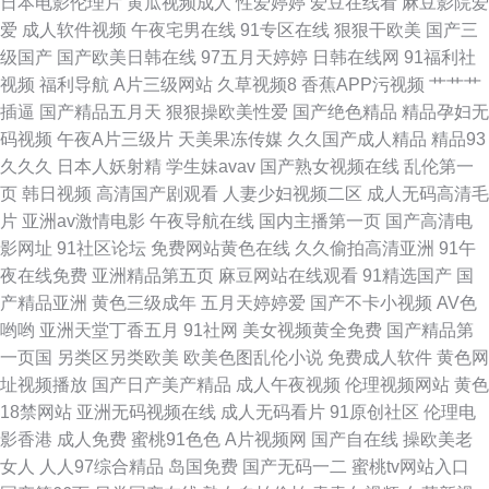
日本电影伦理片
黄瓜视频成人
性爱婷婷
爱豆在线看
麻豆影院爱
爱
成人软件视频
午夜宅男在线
91专区在线
狠狠干欧美
国产三
五月花成人视频 91妹妹 大香蕉情 久草热久操
级国产
国产欧美日韩在线
97五月天婷婷
日韩在线网
91福利社
视频
福利导航
A片三级网站
久草视频8
香蕉APP污视频
艹艹艹
插逼
国产精品五月天
狠狠操欧美性爱
国产绝色精品
精品孕妇无
码视频
午夜A片三级片
天美果冻传媒
久久国产成人精品
精品93
久久久
日本人妖射精
学生妹avav
国产熟女视频在线
乱伦第一
页
韩日视频
高清国产剧观看
人妻少妇视频二区
成人无码高清毛
片
亚洲av激情电影
午夜导航在线
国内主播第一页
国产高清电
影网址
91社区论坛
免费网站黄色在线
久久偷拍高清亚洲
91午
夜在线免费
亚洲精品第五页
麻豆网站在线观看
91精选国产
国
产精品亚洲
黄色三级成年
五月天婷婷爱
国产不卡小视频
AV色
哟哟
亚洲天堂丁香五月
91社网
美女视频黄全免费
国产精品第
一页国
另类区另类欧美
欧美色图乱伦小说
免费成人软件
黄色网
址视频播放
国产日产美产精品
成人午夜视频
伦理视频网站
黄色
18禁网站
亚洲无码视频在线
成人无码看片
91原创社区
伦理电
影香港
成人免费
蜜桃91色色
A片视频网
国产自在线
操欧美老
女人
人人97综合精品
岛国免费
国产无码一二
蜜桃tv网站入口