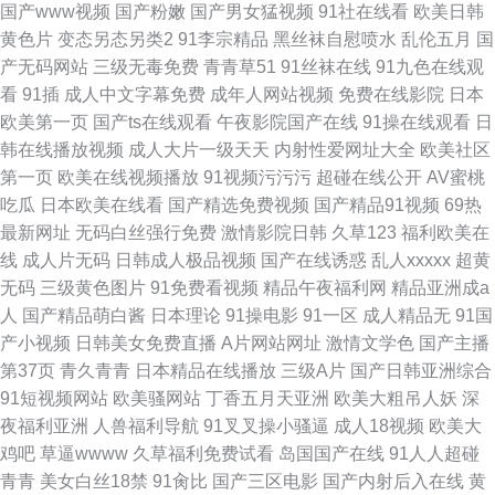
国产www视频
国产粉嫩
国产男女猛视频
91社在线看
欧美日韩
黄色片
变态另态另类2
91李宗精品
黑丝袜自慰喷水
乱伦五月
国
产无码网站
三级无毒免费
青青草51
91丝袜在线
91九色在线观
看
91插
成人中文字幕免费
成年人网站视频
免费在线影院
日本
欧美第一页
国产ts在线观看
午夜影院国产在线
91操在线观看
日
韩在线播放视频
成人大片一级天天
内射性爱网址大全
欧美社区
第一页
欧美在线视频播放
91视频污污污
超碰在线公开
AV蜜桃
吃瓜
日本欧美在线看
国产精选免费视频
国产精品91视频
69热
最新网址
无码白丝强行免费
激情影院日韩
久草123
福利欧美在
线
成人片无码
日韩成人极品视频
国产在线诱惑
乱人xxxxx
超黄
无码
三级黄色图片
91免费看视频
精品午夜福利网
精品亚洲成a
人
国产精品萌白酱
日本理论
91操电影
91一区
成人精品无
91国
产小视频
日韩美女免费直播
A片网站网址
激情文学色
国产主播
第37页
青久青青
日本精品在线播放
三级A片
国产日韩亚洲综合
91短视频网站
欧美骚网站
丁香五月天亚洲
欧美大粗吊人妖
深
夜福利亚洲
人兽福利导航
91叉叉操小骚逼
成人18视频
欧美大
鸡吧
草逼wwww
久草福利免费试看
岛国国产在线
91人人超碰
青青
美女白丝18禁
91肏比
国产三区电影
国产内射后入在线
黄