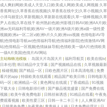
成人爽妇网|欧美成人天堂入口|欧美成人网|欧美成人网视频
久草
香蕉网址|久草香蕉在线视频|久草香蕉在线中文|久草小视频|久草
小泽马丽亚|久草新视频|久草新新在线观看|久草一级棒视频|久草
尹人在线|久草在线干
欧州熟妇色|欧州影视日韩AV|欧洲AA片|欧
洲av无码福利导航|欧洲AV一级片|欧洲A级片|欧洲a级一级性爱
视频|欧洲a一区二区v|欧洲h片久久|欧洲sss视频
色情电影AV导
航|色情电影导航av|色情福利导航|色情福利影院|色情激情AV网
站|色情精品一区视频|色情妹妹导航|色情欧美一级A片|色情欧美
一级A片美国|色情片AV网站
主站蜘蛛池模板：
岛国大片岛国大片
|
福利导航页
|
欧美在线tv
|
日本伦理
|
韩日精品中文字幕
|
国产视频精品在线
|
久草视频最新
|
橾碰视频
|
国产精品一区
|
日欧色图片区
|
日本高清电视
|
免费
看片的app
|
特级欧美在线观看
|
精品国产欧美日韩
|
日韩电影无
码一区
|
欧洲精品一区
|
黄色网址在线观
|
丁香成精品
|
91视频
下载大全
|
日韩电影排行榜
|
国产极品视觉盛宴
|
国产免费在线
视频
|
欧美午夜免费电影
|
日韩丝袜诱惑
|
91精品在线看
|
午夜免
费观看视频
|
欧美性爱三区
|
日韩一卡二卡三卡
|
人人爽亚洲AV
|
日韩黄色免费
|
午夜黄色
|
青青操人人操
|
日本免费伦理片
|
日