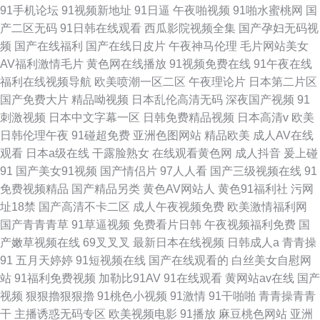
91手机论坛
91视频新地址
91日逼
午夜啪视频
91啪水蜜桃网
国
产二区无码
91日韩在线观看
西瓜影院视频全集
国产孕妇无码视
频
国产在线福利
国产在线日皮片
午夜神马伦理
毛片网站美女
AV福利激情毛片
黄色网在线播放
91视频免费在线
91午夜在线
福利在线视频导航
欧美喷潮一区二区
午夜理论片
日本第二片区
国产免费大片
精品呦视频
日本乱伦高清无码
深夜国产视频
91
刺激视频
日本中文字幕一区
日韩免费精品视频
日本高清v
欧美
日韩伦理午夜
91碰超免费
亚洲色图网站
精品欧美
成人AV在线
观看
日本a级在线
干露脸熟女
在线观看黄色网
成人抖音
爰上碰
91
国产美女91视频
国产情侣片
97人人看
国产三级视频在线
91
免费视频精品
国产精品另类
黄色AV网站人
黄色91福利社
污网
址18禁
国产高清不卡二区
成人午夜视频免费
欧美激情福利网
国产青青青草
91草逼视频
免费看片日韩
午夜视频福利免费
国
产嫩草视频在线
69叉叉叉
最新日本在线视频
日韩成人a
青青操
91
五月天婷婷
91短视频在线
国产在线观看的
白丝美女自慰网
站
91福利免费视频
加勒比91AV
91在线观看
黄网站av在线
国产
视频
狠狠擼狠狠擼
91桃色小视频
91激情
91干啪啪
青青操青青
干
主播诱惑无码专区
欧美视频电影
91播放
麻豆桃色网站
亚洲